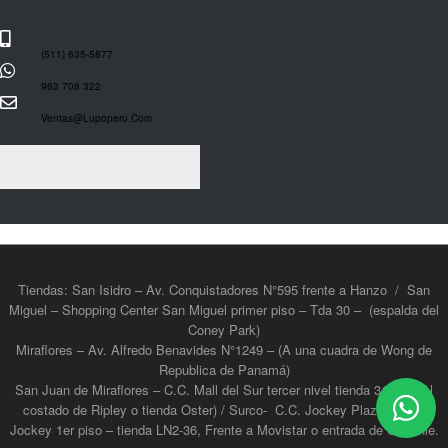
(511) 635-5877
963 708 322
Ventas@lupoperu.com
Tiendas: San Isidro – Av. Conquistadores N°595 frente a Hanzo / San
Miguel – Shopping Center San Miguel primer piso – Tda 30 – (espalda del
Coney Park)
Miraflores – Av. Alfredo Benavides N°1249 – (A una cuadra de Wong de
Republica de Panamá)
San Juan de Miraflores – C.C. Mall del Sur tercer nivel tienda 3106 – (Al
costado de Ripley o tienda Oster) / Surco- C.C. Jockey Plaza: Barrio
Jockey 1er piso – tienda LN2-36, Frente a Movistar o entrada de Oeschle.