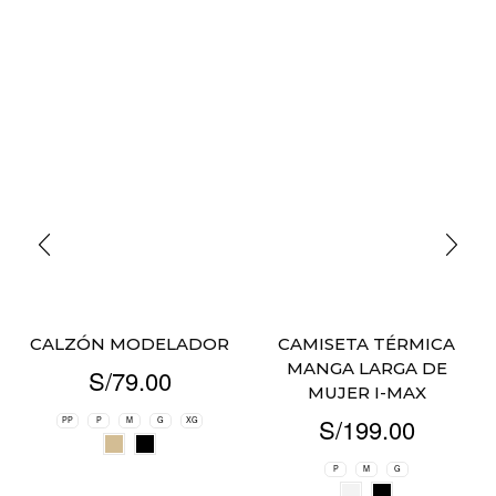
CALZÓN MODELADOR
CAMISETA TÉRMICA
MANGA LARGA DE
S/
79.00
MUJER I-MAX
S/
199.00
PP
P
M
G
XG
P
M
G