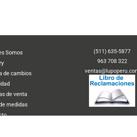
(511) 635-5877
es Somos
963 708 322
ry
ventas@lupoperu.co
ca de cambios
idad
cas de venta
 de medidas
cto