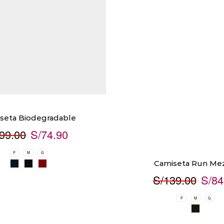
seta Biodegradable
99.00
S/
74.90
P
M
G
Camiseta Run Me
S/
139.00
S/
84
P
M
G