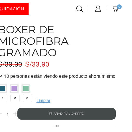
0
QUIDACIÓN
BOXER DE
MICROFIBRA
GRAMADO
S/
39.90
S/
33.90
👀 10 personas están viendo este producto ahora mismo
P
M
G
Limpiar
AÑADIR AL CARRITO
OR