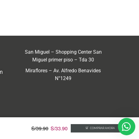
San Miguel – Shopping Center San
Miguel primer piso – Tda 30
Miraflores – Av. Alfredo Benavides
m
N°1249
S/
39.90
S/
33.90
COMPRAR AHORA