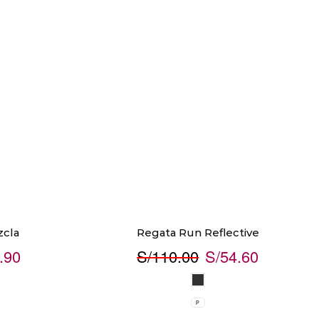
zcla
Regata Run Reflective
.90
S/
110.00
S/
54.60
P