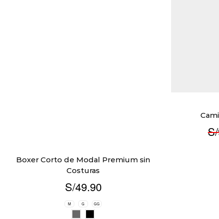
Cami
S/
Boxer Corto de Modal Premium sin
Costuras
S/
49.90
M
G
GG