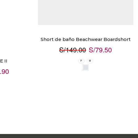
Short de baño Beachwear Boardshort
S/
149.00
S/
79.50
 II
P
M
.90