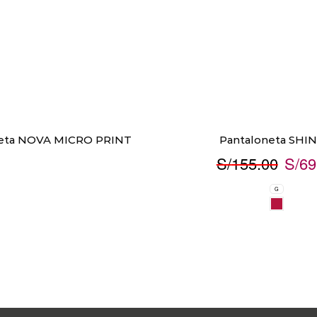
neta NOVA MICRO PRINT
Pantaloneta SHINE
S/
155.00
S/
69
G