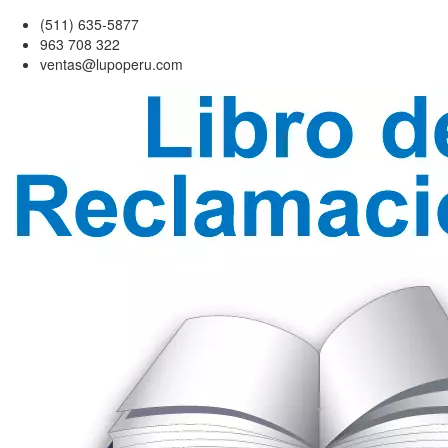
(511) 635-5877
963 708 322
ventas@lupoperu.com