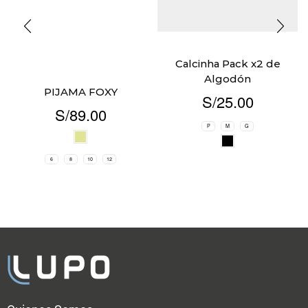
Calcinha Pack x2 de
Algodón
PIJAMA FOXY
S/
25.00
S/
89.00
P
M
G
6
8
10
12