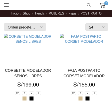
0
Inicio
Shop
Tienda
MUJERES
Fajas
POST PARTO
CORSETTE MODELADOR
FAJA POSTPARTO
SENOS LIBRES
CORSET MODELADOR
S/
199.00
S/
155.00
PP
P
M
G
PP
P
M
G