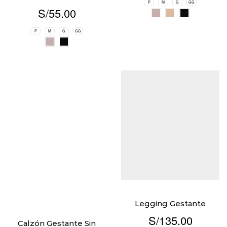
P
M
G
GG
S/
55.00
P
M
G
GG
Legging Gestante
S/
135.00
Calzón Gestante Sin