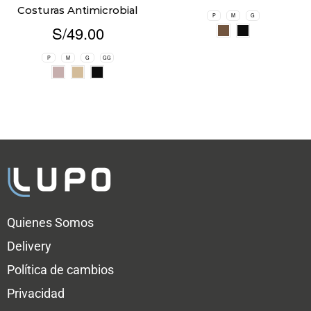
Costuras Antimicrobial
P
M
G
S/
49.00
P
M
G
GG
Quienes Somos
Delivery
Política de cambios
Privacidad