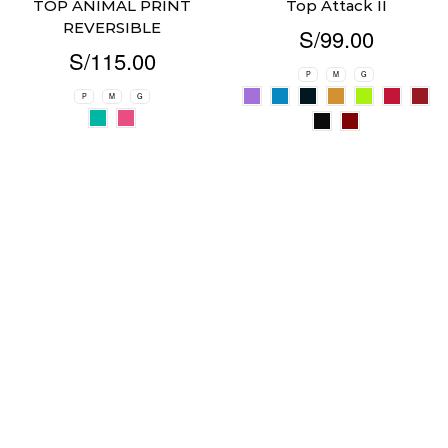
TOP ANIMAL PRINT
Top Attack II
REVERSIBLE
S/
99.00
S/
115.00
P
M
G
P
M
G