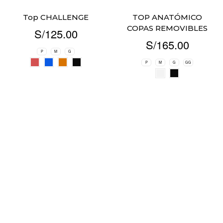
Top CHALLENGE
TOP ANATÓMICO
COPAS REMOVIBLES
S/
125.00
S/
165.00
P
M
G
P
M
G
GG