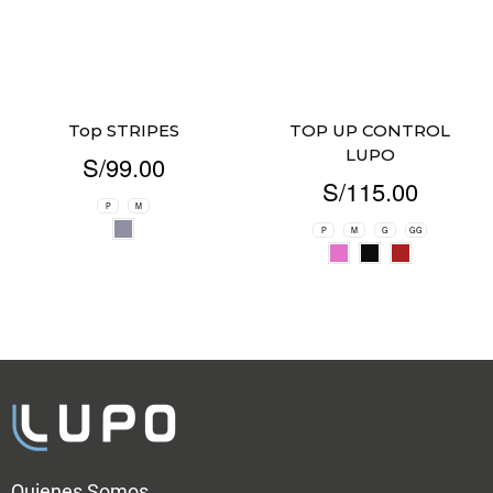
Top STRIPES
TOP UP CONTROL
LUPO
S/
99.00
S/
115.00
P
M
P
M
G
GG
Quienes Somos