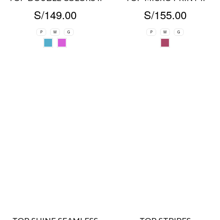
S/
149.00
S/
155.00
P
M
G
P
M
G