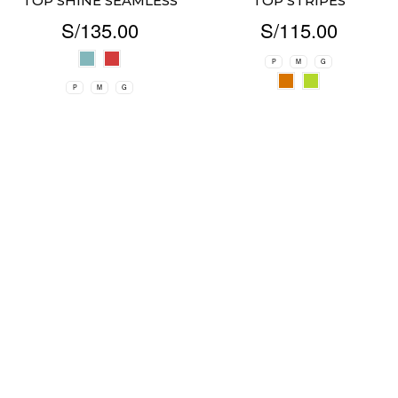
TOP SHINE SEAMLESS
TOP STRIPES
S/
135.00
S/
115.00
P
M
G
P
M
G