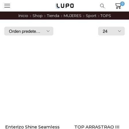
0
Inicio
Shop
Tienda
MUJERES
Sport
TOPS
Enterizo Shine Seamless
TOP ARRASTRAO III