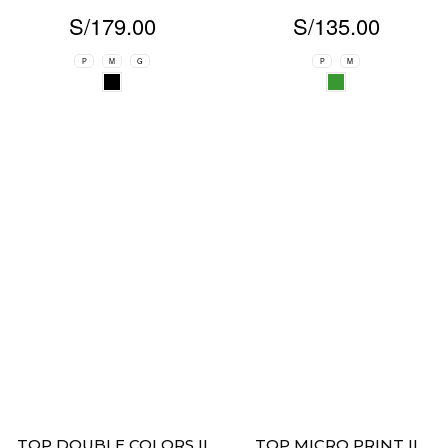
S/
179.00
S/
135.00
P
M
G
P
M
TOP DOUBLE COLORS II
TOP MICRO PRINT II