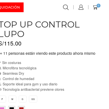
0
QUIDACIÓN
TOP UP CONTROL
LUPO
S/
115.00
👀 11 personas están viendo este producto ahora mismo
 Sin costuras
 Microfibra tecnológica
 Seamless Dry
 Control de humedad
 Soporte ideal para gym y uso diario
 Tecnología antibacterial previene olores
P
M
G
GG