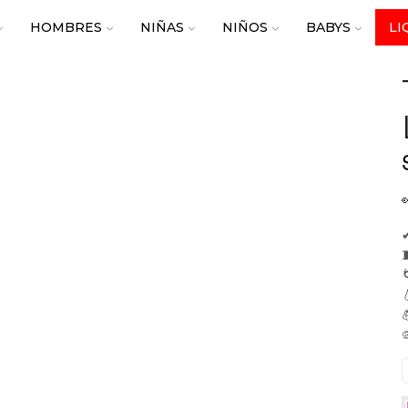
HOMBRES
NIÑAS
NIÑOS
BABYS
LI
✔




