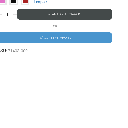
Limpiar
AÑADIR AL CARRITO
OR
COMPRAR AHORA
SKU:
71403-002