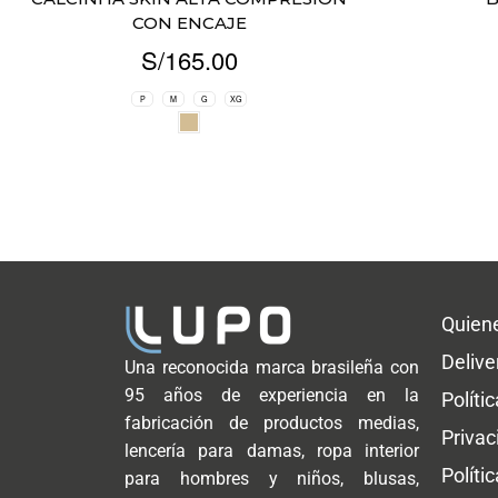
CON ENCAJE
S/
165.00
P
M
G
XG
Quien
Delive
Una reconocida marca brasileña con
95 años de experiencia en la
Políti
fabricación de productos medias,
Privac
lencería para damas, ropa interior
Políti
para hombres y niños, blusas,