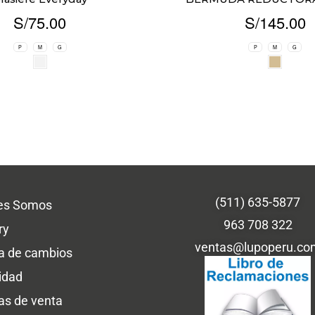
S/
75.00
S/
145.00
P
M
G
P
M
G
(511) 635-5877
es Somos
963 708 322
ry
ventas@lupoperu.co
ca de cambios
idad
cas de venta