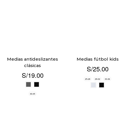
Medias antideslizantes
Medias fútbol kids
clásicas
S/
25.00
S/
19.00
25-28
29-32
33-36
30-35