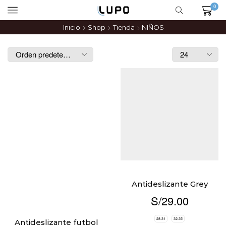
0
Inicio
Shop
Tienda
NIÑOS
Antideslizante Grey
S/
29.00
28-31
32-35
Antideslizante futbol