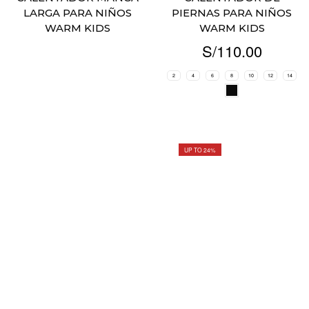
LARGA PARA NIÑOS
PIERNAS PARA NIÑOS
WARM KIDS
WARM KIDS
S/
110.00
2
4
6
8
10
12
14
UP TO 24%