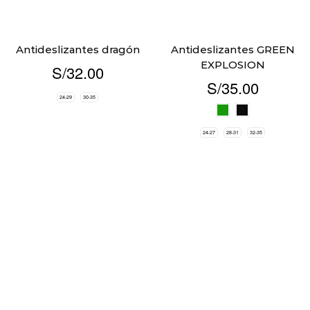
Antideslizantes dragón
Antideslizantes GREEN
EXPLOSION
S/
32.00
S/
35.00
24-29
30-35
24-27
28-31
32-35