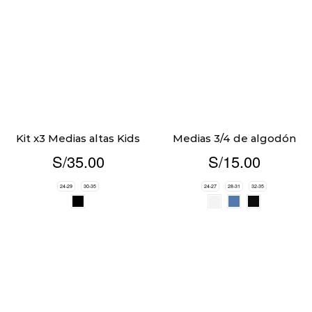
Kit x3 Medias altas Kids
Medias 3/4 de algodón
S/
35.00
S/
15.00
24-29
30-35
24-27
28-31
32-35