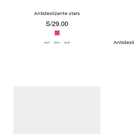
Antideslizante stars
S/
29.00
Antides
24-27
28-31
32-35