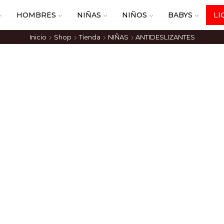
HOMBRES
NIÑAS
NIÑOS
BABYS
LI
Inicio
Shop
Tienda
NIÑAS
ANTIDESLIZANTES