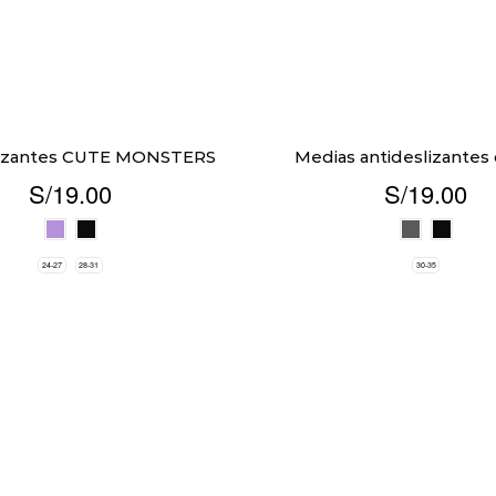
lizantes CUTE MONSTERS
Medias antideslizantes 
S/
19.00
S/
19.00
24-27
28-31
30-35