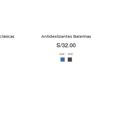
clásicas
Antideslizantes Balerinas
S/
32.00
24-29
30-35