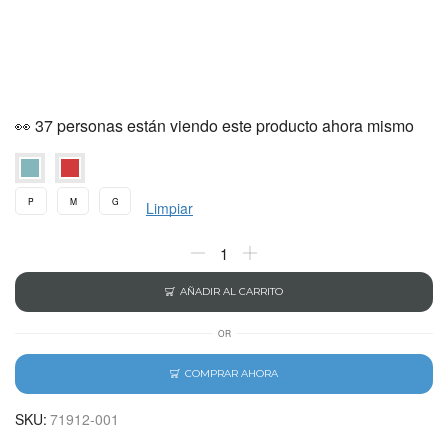
👀 37 personas están viendo este producto ahora mismo
P
M
G
Limpiar
AÑADIR AL CARRITO
OR
COMPRAR AHORA
SKU:
71912-001