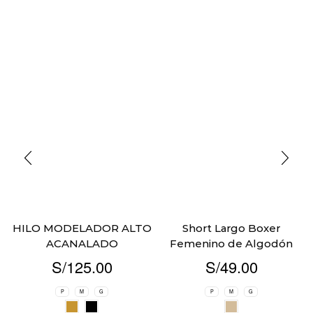
HILO MODELADOR ALTO
Short Largo Boxer
ACANALADO
Femenino de Algodón
S/
125.00
S/
49.00
P
M
G
P
M
G