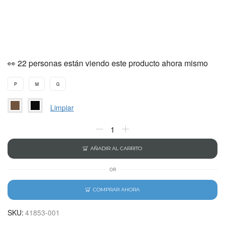
👀 22 personas están viendo este producto ahora mismo
P
M
G
Limpiar
AÑADIR AL CARRITO
OR
COMPRAR AHORA
SKU:
41853-001