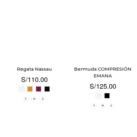
Regata Nassau
Bermuda COMPRESIÓN
EMANA
S/
110.00
S/
125.00
P
M
G
P
M
G