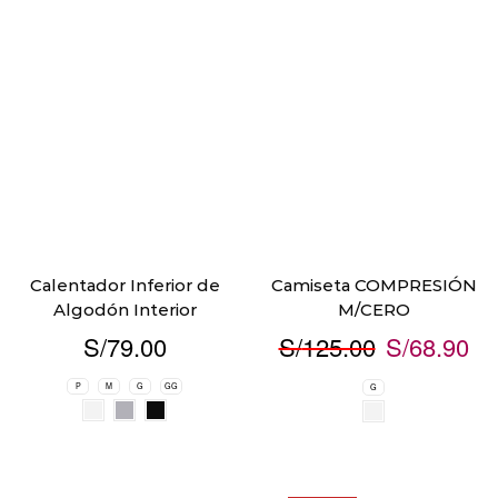
Calentador Inferior de
Camiseta COMPRESIÓN
Algodón Interior
M/CERO
S/
79.00
S/
125.00
S/
68.90
P
M
G
GG
G