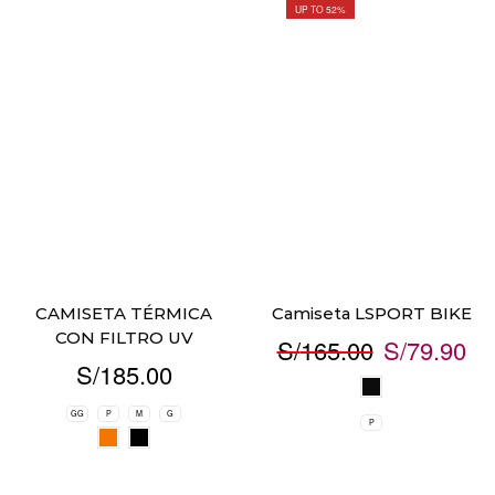
UP TO 52%
CAMISETA TÉRMICA
Camiseta LSPORT BIKE
CON FILTRO UV
S/
165.00
S/
79.90
S/
185.00
GG
P
M
G
P