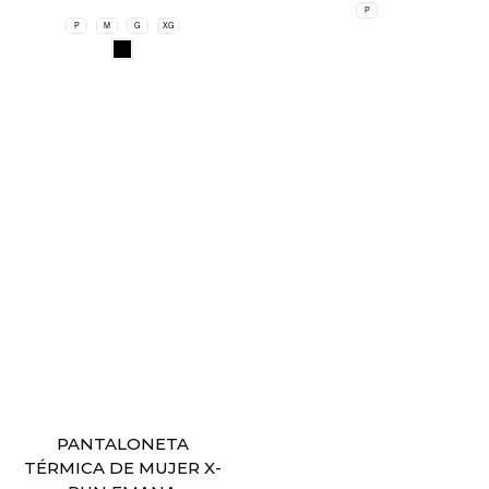
P
P
M
G
XG
PANTALONETA
TÉRMICA DE MUJER X-