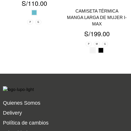
S/
110.00
CAMISETA TÉRMICA
MANGA LARGA DE MUJER I-
P
G
MAX
S/
199.00
P
M
G
Quienes Somos
Delivery
Política de cambios