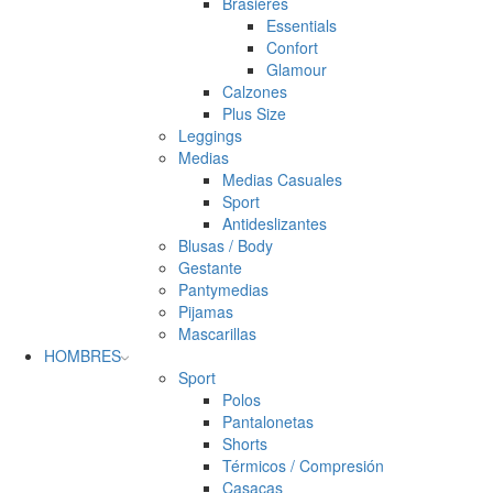
Brasieres
Essentials
Confort
Glamour
Calzones
Plus Size
Leggings
Medias
Medias Casuales
Sport
Antideslizantes
Blusas / Body
Gestante
Pantymedias
Pijamas
Mascarillas
HOMBRES
Sport
Polos
Pantalonetas
Shorts
Térmicos / Compresión
Casacas