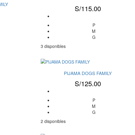
MILY
S/
115.00
P
M
G
3 disponibles
PIJAMA DOGS FAMILY
S/
125.00
P
M
G
2 disponibles