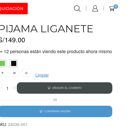
0
QUIDACIÓN
PIJAMA LIGANETE
S/
149.00
👀 12 personas están viendo este producto ahora mismo
P
M
G
Limpiar
AÑADIR AL CARRITO
OR
COMPRAR AHORA
SKU:
24036-001