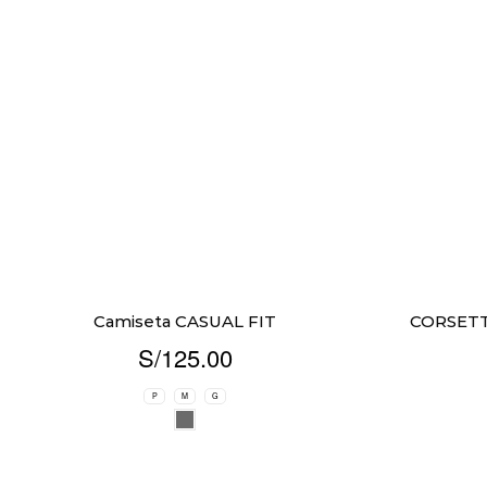
Camiseta CASUAL FIT
CORSET
S/
125.00
P
M
G