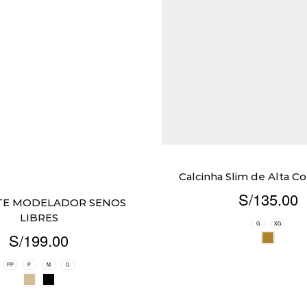
Calcinha Slim de Alta 
S/
135.00
TE MODELADOR SENOS
LIBRES
G
XG
S/
199.00
PP
P
M
G