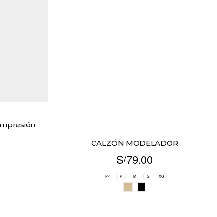
Compresión
CALZÓN MODELADOR
S/
79.00
PP
P
M
G
XG