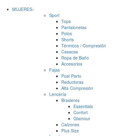
MUJERES
Sport
Tops
Pantalonetas
Polos
Shorts
Térmicos / Compresión
Casacas
Ropa de Baño
Accesorios
Fajas
Post Parto
Reductoras
Alta Compresión
Lencería
Brasieres
Essentials
Confort
Glamour
Calzones
Plus Size