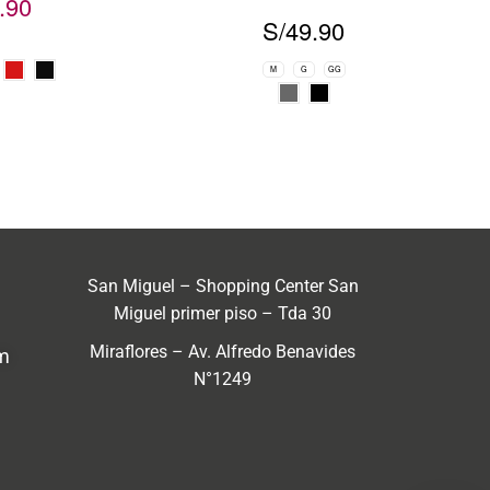
.90
S/
49.90
M
G
GG
San Miguel – Shopping Center San
Miguel primer piso – Tda 30
Miraflores – Av. Alfredo Benavides
m
N°1249