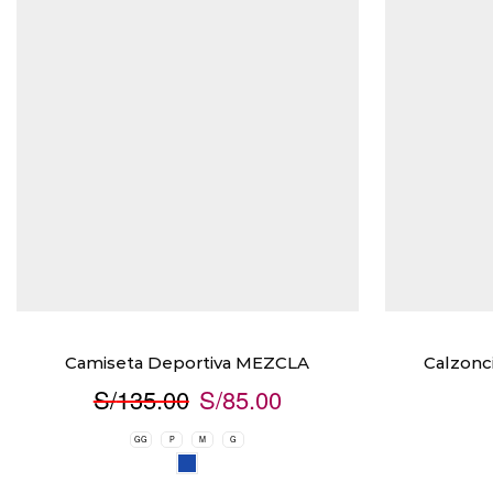
Camiseta Deportiva MEZCLA
Calzonci
S/
135.00
S/
85.00
GG
P
M
G