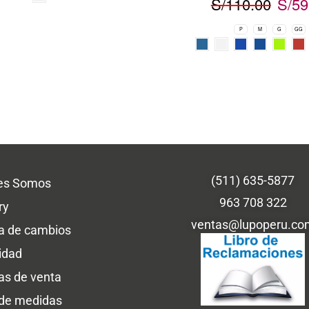
S/
110.00
S/
59
P
M
G
GG
(511) 635-5877
es Somos
963 708 322
ry
ventas@lupoperu.co
ca de cambios
idad
cas de venta
 de medidas