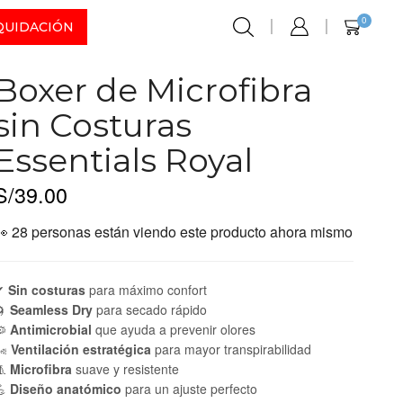
0
QUIDACIÓN
Boxer de Microfibra
sin Costuras
Essentials Royal
S/
39.00
👀 28 personas están viendo este producto ahora mismo
✔
Sin costuras
para máximo confort
🌀
Seamless Dry
para secado rápido
🦠
Antimicrobial
que ayuda a prevenir olores
️
Ventilación estratégica
para mayor transpirabilidad
🧵
Microfibra
suave y resistente
💪
Diseño anatómico
para un ajuste perfecto