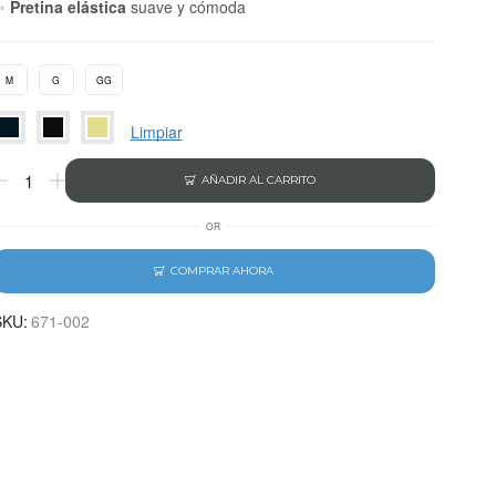
✨
Pretina elástica
suave y cómoda
M
G
GG
Limpiar
AÑADIR AL CARRITO
OR
COMPRAR AHORA
SKU:
671-002