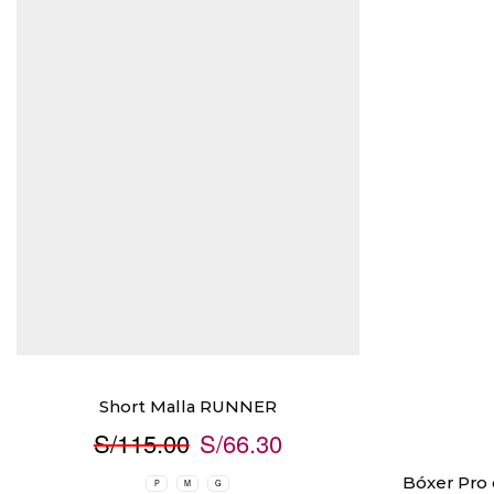
Short Malla RUNNER
S/
115.00
S/
66.30
Bóxer Pro 
P
M
G