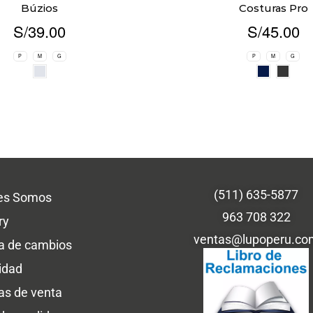
Búzios
Costuras Pro
S/
39.00
S/
45.00
P
M
G
P
M
G
(511) 635-5877
es Somos
963 708 322
ry
ventas@lupoperu.co
ca de cambios
idad
cas de venta