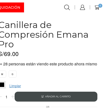
0
QUIDACIÓN
Canillera de
Compresión Emana
Pro
S/
69.00
👀 28 personas están viendo este producto ahora mismo
M
G
Limpiar
AÑADIR AL CARRITO
OR