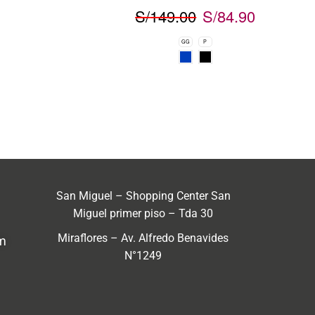
S/
149.00
S/
84.90
GG
P
San Miguel – Shopping Center San
Miguel primer piso – Tda 30
Miraflores – Av. Alfredo Benavides
m
N°1249