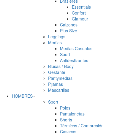
Brasieres
Essentials
Confort
Glamour
Calzones
Plus Size
Leggings
Medias
Medias Casuales
Sport
Antideslizantes
Blusas / Body
Gestante
Pantymedias
Pijamas
Mascarillas
HOMBRES
Sport
Polos
Pantalonetas
Shorts
Térmicos / Compresión
Casacas