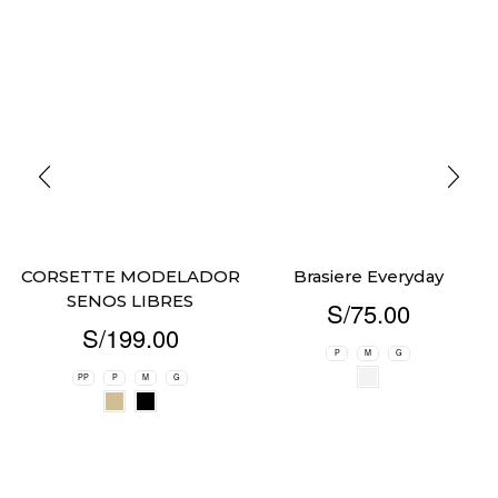
CORSETTE MODELADOR
Brasiere Everyday
SENOS LIBRES
S/
75.00
S/
199.00
P
M
G
PP
P
M
G