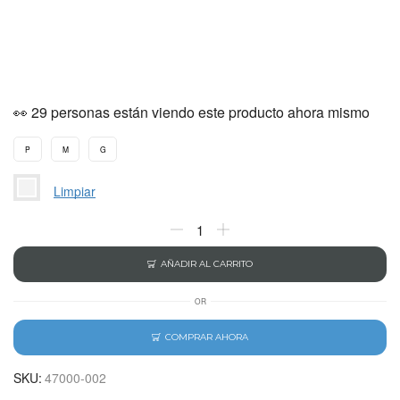
👀 29 personas están viendo este producto ahora mismo
P
M
G
Limpiar
AÑADIR AL CARRITO
OR
COMPRAR AHORA
SKU:
47000-002