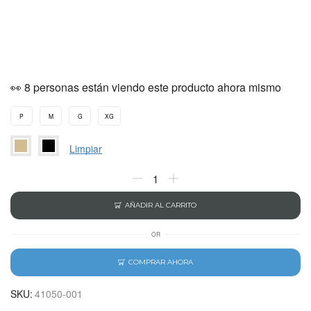
👀 8 personas están viendo este producto ahora mismo
P
M
G
XG
Limpiar
AÑADIR AL CARRITO
OR
COMPRAR AHORA
SKU:
41050-001