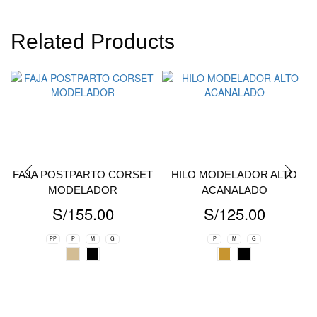
Related Products
FAJA POSTPARTO CORSET
HILO MODELADOR ALTO
MODELADOR
ACANALADO
S/
155.00
S/
125.00
PP
P
M
G
P
M
G