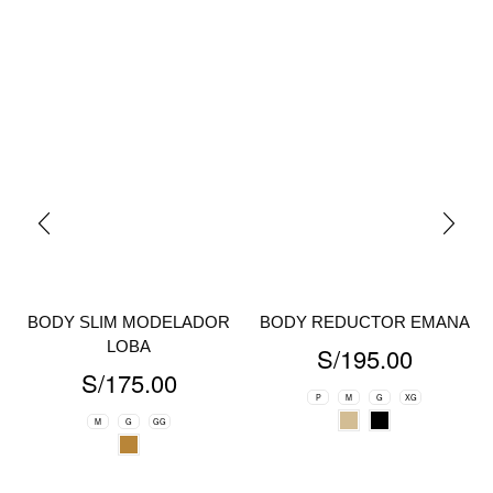
BODY SLIM MODELADOR
BODY REDUCTOR EMANA
LOBA
S/
195.00
S/
175.00
P
M
G
XG
M
G
GG