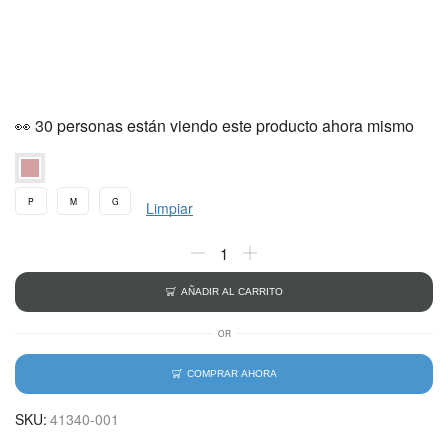
👀 30 personas están viendo este producto ahora mismo
P
M
G
Limpiar
AÑADIR AL CARRITO
OR
COMPRAR AHORA
SKU:
41340-001