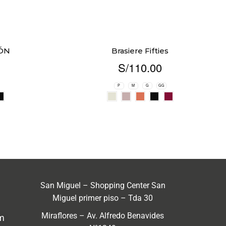
ÓN
Brasiere Fifties
S/
110.00
P
M
G
GG
San Miguel – Shopping Center San
Miguel primer piso – Tda 30
Miraflores – Av. Alfredo Benavides
m