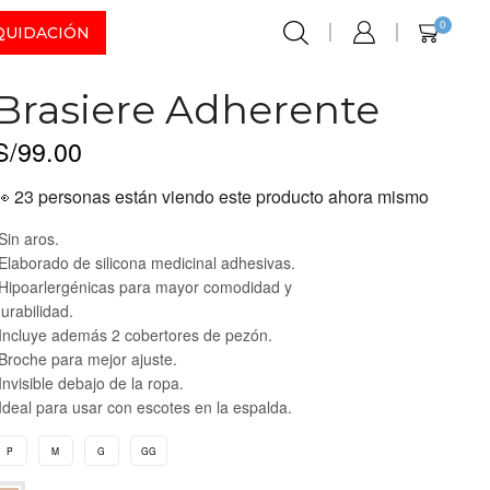
0
QUIDACIÓN
Brasiere Adherente
S/
99.00
👀 23 personas están viendo este producto ahora mismo
Sin aros.
Elaborado de silicona medicinal adhesivas.
Hipoarlergénicas para mayor comodidad y
urabilidad.
Incluye además 2 cobertores de pezón.
Broche para mejor ajuste.
Invisible debajo de la ropa.
Ideal para usar con escotes en la espalda.
P
M
G
GG