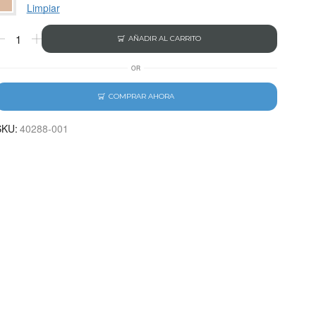
Limpiar
AÑADIR AL CARRITO
OR
COMPRAR AHORA
SKU:
40288-001