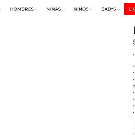
HOMBRES
NIÑAS
NIÑOS
BABYS
LI
•
•
•
d
•
•
•
•