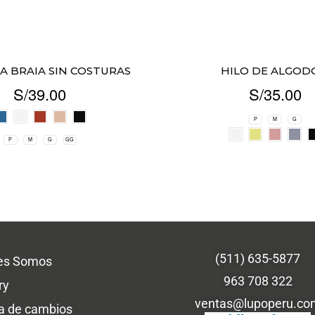
A BRAIA SIN COSTURAS
HILO DE ALGOD
S/
39.00
S/
35.00
P
M
G
P
M
G
GG
(511) 635-5877
es Somos
963 708 322
ry
ventas@lupoperu.co
ca de cambios