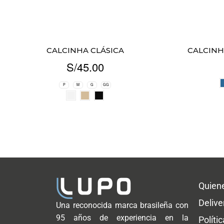
CALCINHA CLÁSICA
CALCINH
S/
45.00
P
M
G
GG
Quien
Delive
Una reconocida marca brasileña con
95 años de experiencia en la
Políti