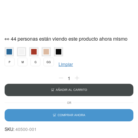
👀 44 personas están viendo este producto ahora mismo
P
M
G
GG
Limpiar
AÑADIR AL CARRITO
OR
COMPRAR AHORA
SKU:
40500-001