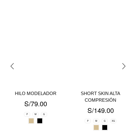
HILO MODELADOR
SHORT SKIN ALTA
COMPRESIÓN
S/
79.00
S/
149.00
P
M
G
P
M
G
XG