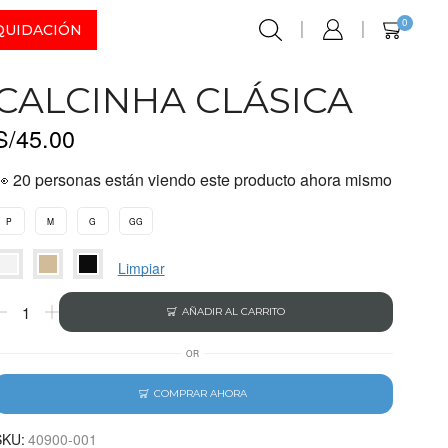
0
QUIDACIÓN
CALCINHA CLÁSICA
S/
45.00
👀 20 personas están viendo este producto ahora mismo
P
M
G
GG
Limpiar
AÑADIR AL CARRITO
OR
COMPRAR AHORA
SKU:
40900-001