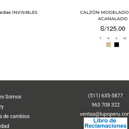
edias INVISIBLES
CALZÓN MODELADO
ACANALADO
S/
125.00
P
M
G
XG
(511) 635-5877
es Somos
963 708 322
ry
ventas@lupoperu.co
ca de cambios
idad