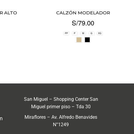
R ALTO
CALZÓN MODELADOR
S/
79.00
PP
P
M
G
XG
San Miguel – Shopping Center San
Miguel primer piso – Tda 30
Miraflores – Av. Alfredo Benavides
m
N°1249