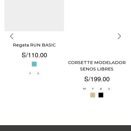
Regata RUN BASIC
S/
110.00
CORSETTE MODELADOR
SENOS LIBRES
P
G
S/
199.00
PP
P
M
G