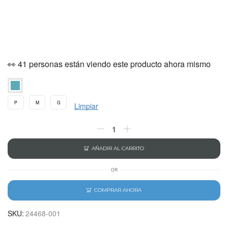
👀 41 personas están viendo este producto ahora mismo
P
M
G
Limpiar
AÑADIR AL CARRITO
OR
COMPRAR AHORA
SKU:
24468-001