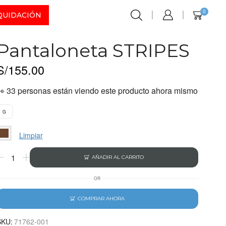
0
QUIDACIÓN
Pantaloneta STRIPES
S/
155.00
👀 33 personas están viendo este producto ahora mismo
G
Limpiar
AÑADIR AL CARRITO
OR
COMPRAR AHORA
SKU:
71762-001