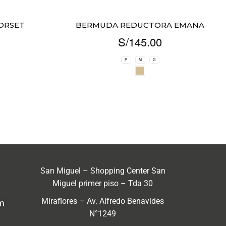
ORSET
BERMUDA REDUCTORA EMANA
S/
145.00
P
M
G
San Miguel – Shopping Center San
Miguel primer piso – Tda 30
Miraflores – Av. Alfredo Benavides
m
N°1249