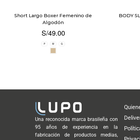
Short Largo Boxer Femenino de
BODY S
Algodón
S/
49.00
P
M
G
Quien
Delive
Una reconocida marca brasileña con
95 años de experiencia en la
Políti
fabricación de productos medias,
Privac