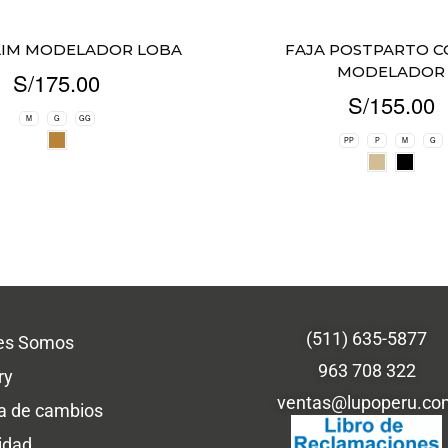
LIM MODELADOR LOBA
FAJA POSTPARTO C
MODELADOR
S/
175.00
S/
155.00
M
G
GG
PP
P
M
G
(511) 635-5877
es Somos
963 708 322
ry
ventas@lupoperu.co
ca de cambios
idad