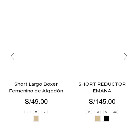
Short Largo Boxer
SHORT REDUCTOR
Femenino de Algodón
EMANA
S/
49.00
S/
145.00
P
M
G
P
M
G
XG