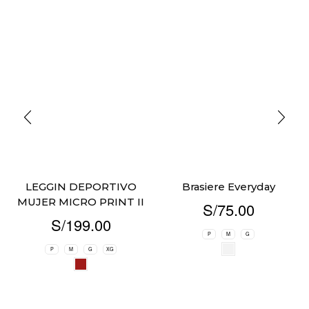
LEGGIN DEPORTIVO
Brasiere Everyday
MUJER MICRO PRINT II
S/
75.00
S/
199.00
P
M
G
P
M
G
XG