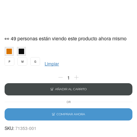
👀 49 personas están viendo este producto ahora mismo
P
M
G
Limpiar
AÑADIR AL CARRITO
OR
COMPRAR AHORA
SKU:
71353-001