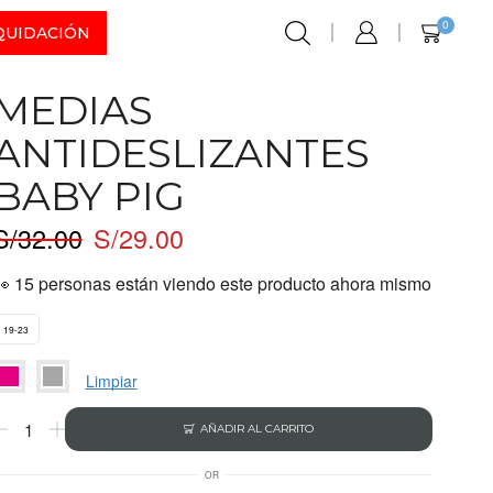
0
QUIDACIÓN
MEDIAS
ANTIDESLIZANTES
BABY PIG
S/
32.00
S/
29.00
👀 15 personas están viendo este producto ahora mismo
19-23
Limpiar
AÑADIR AL CARRITO
OR