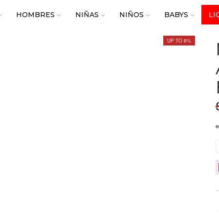
HOMBRES
NIÑAS
NIÑOS
BABYS
LI
UP TO 9%