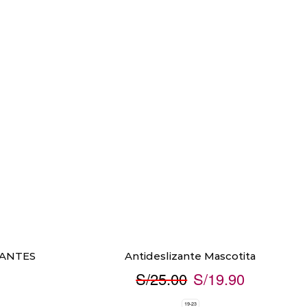
ZANTES
Antideslizante Mascotita
S/
25.00
S/
19.90
19-23