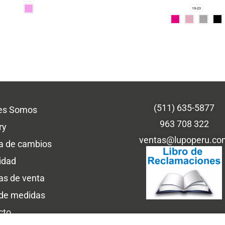
19-23
(511) 635-5877
es Somos
963 708 322
ry
ventas@lupoperu.co
ca de cambios
idad
cas de venta
 de medidas
cto