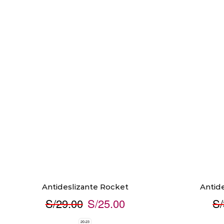
Antideslizante Rocket
Antid
S/
29.00
S/
25.00
S/
20-23