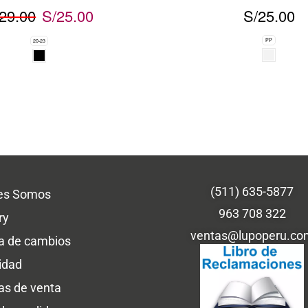
29.00
S/
25.00
S/
25.00
PP
20-23
(511) 635-5877
es Somos
963 708 322
ry
ventas@lupoperu.co
ca de cambios
idad
cas de venta