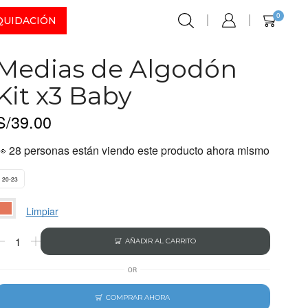
0
QUIDACIÓN
Medias de Algodón
Kit x3 Baby
S/
39.00
👀 28 personas están viendo este producto ahora mismo
20-23
Limpiar
AÑADIR AL CARRITO
OR
COMPRAR AHORA