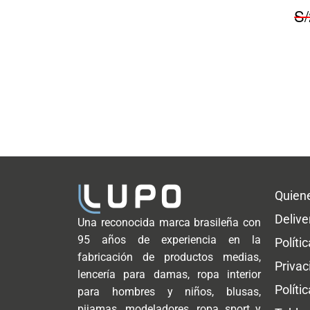
S/
Quien
Delive
Una reconocida marca brasileña con
95 años de experiencia en la
Políti
fabricación de productos medias,
Privac
lencería para damas, ropa interior
Políti
para hombres y niños, blusas,
pijamas, modeladores, ropa sport y