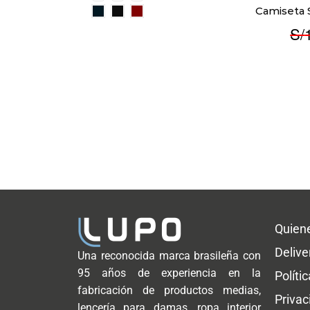
Camiseta 
S/
Quien
Delive
Una reconocida marca brasileña con
95 años de experiencia en la
Políti
fabricación de productos medias,
Privac
lencería para damas, ropa interior