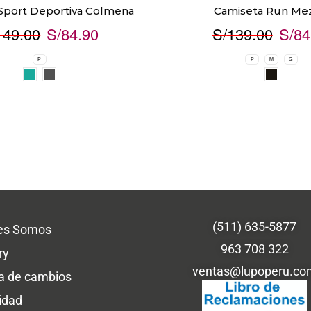
Sport Deportiva Colmena
Camiseta Run Me
149.00
S/
84.90
S/
139.00
S/
84
P
P
M
G
(511) 635-5877
es Somos
963 708 322
ry
ventas@lupoperu.co
ca de cambios
idad