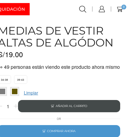
0
QUIDACIÓN
MEDIAS DE VESTIR
ALTAS DE ALGÓDON
S/
19.00
👀 49 personas están viendo este producto ahora mismo
34-38
39-43
Limpiar
AÑADIR AL CARRITO
OR
COMPRAR AHORA