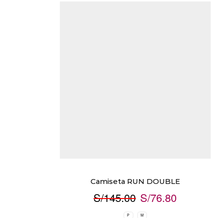
Camiseta RUN DOUBLE
S/
145.00
S/
76.80
P
M