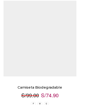
Camiseta Biodegradable
S/
99.00
S/
74.90
P
M
G