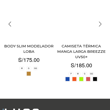
BODY SLIM MODELADOR
CAMISETA TÉRMICA
LOBA
MANGA LARGA BREEZZE
UV50+
S/
175.00
S/
185.00
M
G
GG
P
M
G
GG