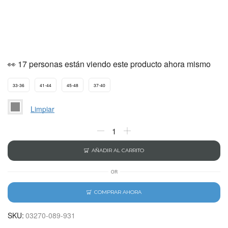
👀 17 personas están viendo este producto ahora mismo
33-36
41-44
45-48
37-40
Limpiar
AÑADIR AL CARRITO
OR
COMPRAR AHORA
SKU:
03270-089-931