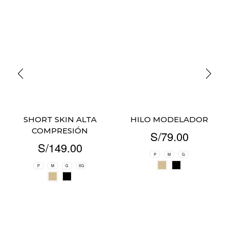
SHORT SKIN ALTA
HILO MODELADOR
COMPRESIÓN
S/
79.00
S/
149.00
P
M
G
P
M
G
XG