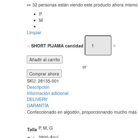
👀 32 personas están viendo este producto ahora mismo
P
M
Limpiar
SHORT PIJAMA cantidad
Añadir al carrito
or
Comprar ahora
SKU:
28135-001
Descripción
Información adicional
DELIVERY
GARANTÍA
Confeccionado en algodón, proporcionando mucho mas co
P, M, G
Talla
2800-Azul