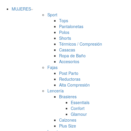
MUJERES
Sport
Tops
Pantalonetas
Polos
Shorts
Térmicos / Compresión
Casacas
Ropa de Baño
Accesorios
Fajas
Post Parto
Reductoras
Alta Compresión
Lencería
Brasieres
Essentials
Confort
Glamour
Calzones
Plus Size