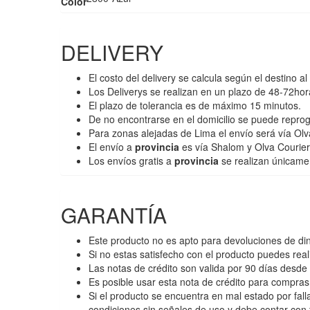
Color
DELIVERY
El costo del delivery se calcula según el destino al 
Los Deliverys se realizan en un plazo de 48-72hor
El plazo de tolerancia es de máximo 15 minutos.
De no encontrarse en el domicilio se puede repro
Para zonas alejadas de Lima el envío será vía Olva
El envío a
provincia
es vía Shalom y Olva Courier
Los envíos gratis a
provincia
se realizan únicame
GARANTÍA
Este producto no es apto para devoluciones de di
Si no estas satisfecho con el producto puedes reali
Las notas de crédito son valida por 90 días desde 
Es posible usar esta nota de crédito para compra
Si el producto se encuentra en mal estado por fall
condiciones sin señales de uso y debe contar con 