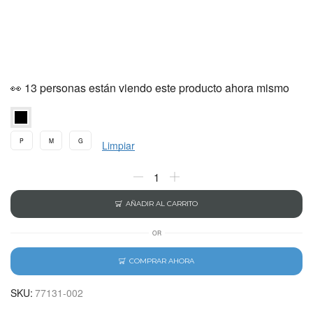
👀 13 personas están viendo este producto ahora mismo
P
M
G
Limpiar
AÑADIR AL CARRITO
OR
COMPRAR AHORA
SKU:
77131-002