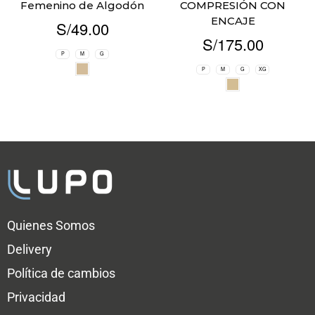
Femenino de Algodón
COMPRESIÓN CON
ENCAJE
S/
49.00
S/
175.00
P
M
G
P
M
G
XG
Quienes Somos
Delivery
Política de cambios
Privacidad