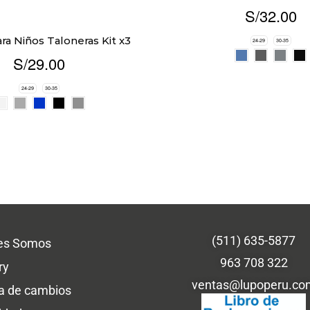
S/
32.00
ra Niños Taloneras Kit x3
24-29
30-35
S/
29.00
24-29
30-35
(511) 635-5877
es Somos
963 708 322
ry
ventas@lupoperu.co
ca de cambios