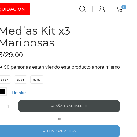
0
QUIDACIÓN
Medias Kit x3
Mariposas
S/
29.00
👀 30 personas están viendo este producto ahora mismo
24-27
28-31
32-35
Limpiar
AÑADIR AL CARRITO
OR
COMPRAR AHORA