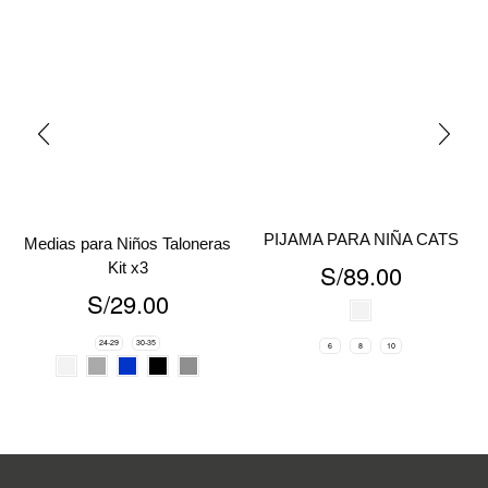
PIJAMA PARA NIÑA CATS
Medias para Niños Taloneras
S/
89.00
Kit x3
S/
29.00
24-29
30-35
6
8
10